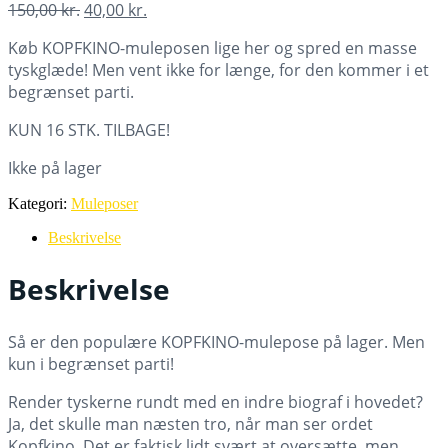
Den
Den
150,00
kr.
40,00
kr.
oprindelige
aktuelle
Køb KOPFKINO-muleposen lige her og spred en masse
pris
pris
tyskglæde! Men vent ikke for længe, for den kommer i et
var:
er:
begrænset parti.
150,00 kr..
40,00 kr..
KUN 16 STK. TILBAGE!
Ikke på lager
Kategori:
Muleposer
Beskrivelse
Beskrivelse
Så er den populære KOPFKINO-mulepose på lager. Men
kun i begrænset parti!
Render tyskerne rundt med en indre biograf i hovedet?
Ja, det skulle man næsten tro, når man ser ordet
Kopfkino. Det er faktisk lidt svært at oversætte, men