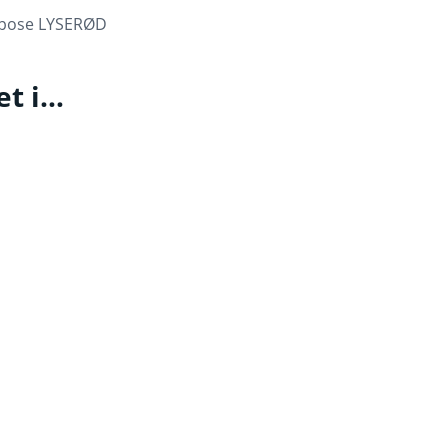
pose LYSERØD
et i…