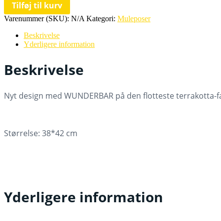
Tilføj til kurv
med
blå
Varenummer (SKU):
N/A
Kategori:
Muleposer
eller
lyserød
Beskrivelse
skrift
Yderligere information
antal
Beskrivelse
Nyt design med WUNDERBAR på den flotteste terrakotta-far
Størrelse: 38*42 cm
Yderligere information