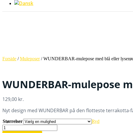
Forside
/
Muleposer
/ WUNDERBAR-mulepose med blå eller lyserød 
WUNDERBAR-mulepose med b
129,00
kr.
Nyt design med WUNDERBAR på den flotteste terrakotta-far
Størrelser
Ryd
WUNDERBAR-
mulepose