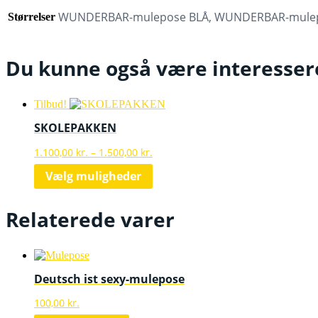
WUNDERBAR-mulepose BLÅ, WUNDERBAR-mule
Størrelser
Du kunne også være interesser
Tilbud!
SKOLEPAKKEN
Prisinterval:
1.100,00
kr.
–
1.500,00
kr.
1.100,00 kr.
Dette
Vælg muligheder
til
vare
1.500,00 kr.
har
flere
Relaterede varer
varianter.
Mulighederne
kan
vælges
på
Deutsch ist sexy-mulepose
varesiden
100,00
kr.