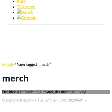
Kurv
Til kassen
Forside
/ Varer tagged “merch”
merch
Der blev ikke fundet nogle varer, der matcher dit valg.
© Copyright 2021 – Haus Lingua – CVR: 39296691 –
Privacy Policy