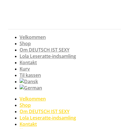
Videre
til
indhold
Velkommen
Shop
Om DEUTSCH IST SEXY
Lola Leseratte-indsamling
Kontakt
Kurv
Til kassen
Velkommen
Shop
Om DEUTSCH IST SEXY
Lola Leseratte-indsamling
Kontakt