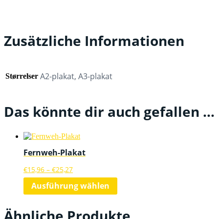
Zusätzliche Informationen
A2-plakat, A3-plakat
Størrelser
Das könnte dir auch gefallen …
Fernweh-Plakat
Preisspanne:
€
15,96
–
€
25,27
€15,96
Dieses
Ausführung wählen
bis
Produkt
€25,27
weist
mehrere
Ähnliche Produkte
Varianten