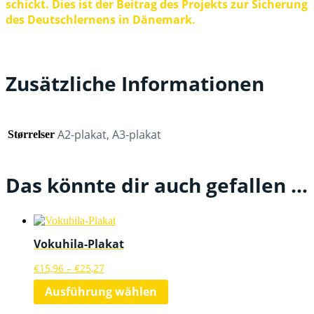
schickt. Dies ist der Beitrag des Projekts zur Sicherung
des Deutschlernens in Dänemark.
Zusätzliche Informationen
A2-plakat, A3-plakat
Størrelser
Das könnte dir auch gefallen …
Vokuhila-Plakat
Preisspanne:
€
15,96
–
€
25,27
€15,96
Dieses
Ausführung wählen
bis
Produkt
€25,27
weist