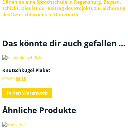
Dänen an eine Sprachschule in Regensburg, Bayern,
schickt. Dies ist der Beitrag des Projekts zur Sicherung
des Deutschlernens in Dänemark.
Das könnte dir auch gefallen …
Knutschkugel-Plakat
Ursprünglicher
Aktueller
€
15,96
€
6,65
Preis
Preis
war:
ist:
In den Warenkorb
€15,96
€6,65.
Ähnliche Produkte